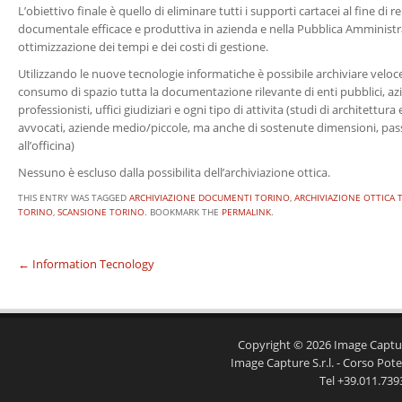
L’obiettivo finale è quello di eliminare tutti i supporti cartacei al fine di 
documentale efficace e produttiva in azienda e nella Pubblica Amminist
ottimizzazione dei tempi e dei costi di gestione.
Utilizzando le nuove tecnologie informatiche è possibile archiviare velo
consumo di spazio tutta la documentazione rilevante di enti pubblici, az
professionisti, uffici giudiziari e ogni tipo di attivita (studi di architettur
avvocati, aziende medio/piccole, ma anche di sostenute dimensioni, pas
all’officina)
Nessuno è escluso dalla possibilita dell’archiviazione ottica.
THIS ENTRY WAS TAGGED
ARCHIVIAZIONE DOCUMENTI TORINO
,
ARCHIVIAZIONE OTTICA 
TORINO
,
SCANSIONE TORINO
. BOOKMARK THE
PERMALINK
.
←
Information Tecnology
Post navigation
Copyright © 2026
Image Captu
Image Capture S.r.l. - Corso Pot
Tel +39.011.739