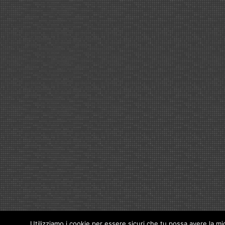
Utilizziamo i cookie per essere sicuri che tu possa avere la mig