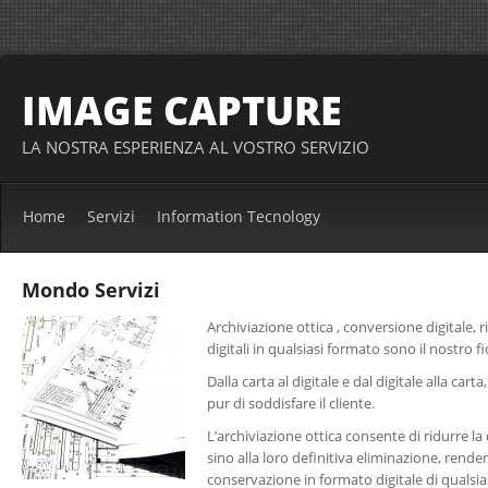
IMAGE CAPTURE
LA NOSTRA ESPERIENZA AL VOSTRO SERVIZIO
Home
Servizi
Information Tecnology
Mondo Servizi
Archiviazione ottica , conversione digitale,
digitali in qualsiasi formato sono il nostro fio
Dalla carta al digitale e dal digitale alla cart
pur di soddisfare il cliente.
L’archiviazione ottica consente di ridurre la 
sino alla loro definitiva eliminazione, rende
conservazione in formato digitale di qualsi